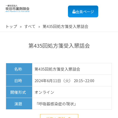
会員ページ
トップ
»
すべて
»
第435回処方箋受入懇話会
第435回処方箋受入懇話会
名称
第435回処方箋受入懇話会
日時
2024年6月11日（火） 20:15~22:00
開催形式
オンライン
演題
「呼吸器感染症の現状」