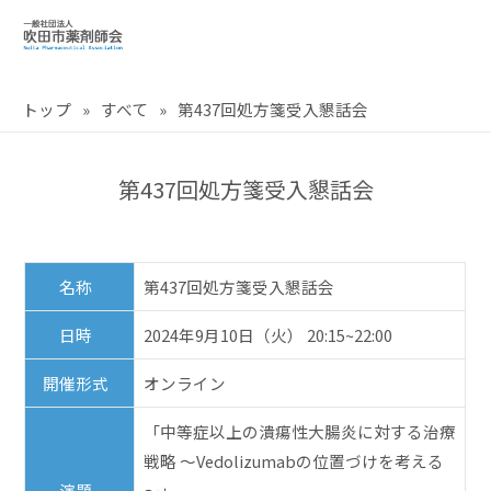
トップ
»
すべて
»
第437回処方箋受入懇話会
第437回処方箋受入懇話会
名称
第437回処方箋受入懇話会
日時
2024年9月10日（火） 20:15~22:00
開催形式
オンライン
「中等症以上の潰瘍性大腸炎に対する治療
戦略 ～Vedolizumabの位置づけを考える
演題
～」