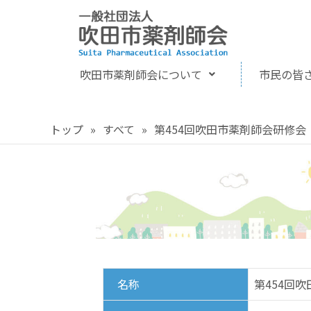
吹田市薬剤師会について
市民の皆
トップ
»
すべて
»
第454回吹田市薬剤師会研修会
名称
第454回