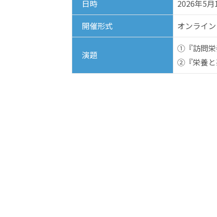
日時
2026年5月1
開催形式
オンライン
①『訪問栄
演題
②『栄養と