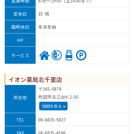
営業時間
8:30～19:00（土14:00まで）
定休日
日･祝
臨時休日
年末年始
HP
サービス
イオン薬局北千里店
〒565-0874
吹田市古江台4-2-50
所在地
地図を見る
TEL
06-6835-5827
FAX
06-6835-4596